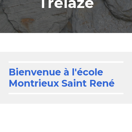
Trélazé
Bienvenue à l'école
Montrieux Saint René